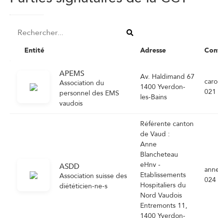
Entité
Adresse
Con
APEMS
Av. Haldimand 67
caro
Association du
1400 Yverdon-
021
personnel des EMS
les-Bains
vaudois
Référente canton
de Vaud :
Anne
Blancheteau
eHnv -
ASDD
ann
Etablissements
Association suisse des
024
Hospitaliers du
diététicien-ne-s
Nord Vaudois
Entremonts 11,
1400 Yverdon-