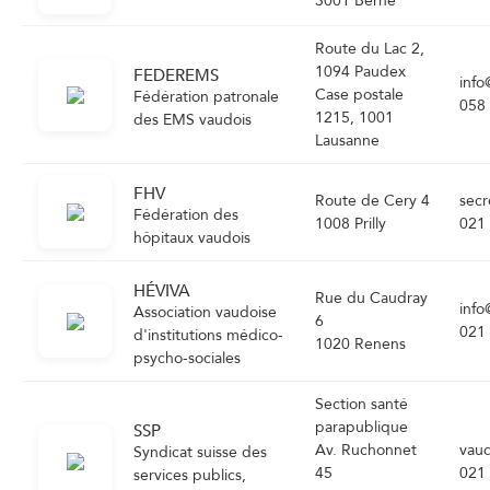
3001 Berne
Route du Lac 2,
1094 Paudex
FEDEREMS
info
Case postale
Fédération patronale
058
1215, 1001
des EMS vaudois
Lausanne
FHV
Route de Cery 4
secr
Fédération des
1008 Prilly
021
hôpitaux vaudois
HÉVIVA
Rue du Caudray
info
Association vaudoise
6
021
d'institutions médico-
1020 Renens
psycho-sociales
Section santé
parapublique
SSP
Av. Ruchonnet
vau
Syndicat suisse des
45
021
services publics,