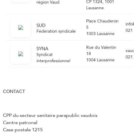
CP 1324, 1001
région Vaud
Lausanne
Place Chauderon
info
SUD
5
021
Fédération syndicale
1003 Lausanne
Rue du Valentin
SYNA
vau
18
Syndicat
021
1004 Lausanne
interprofessionnel
CONTACT
CPP du secteur sanitaire parapublic vaudois
Centre patronal
Case postale 1215