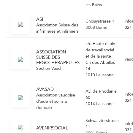
les-Bains
ASI
Choisystrasse 1
info
Association Suisse des
3008 Berne
021
infirmières et infirmiers
c/o Haute école
de travail social
ASSOCIATION
et de la santé
SUISSE DES
vau
ERGOTHÉRAPEUTES
Ch des Abeilles
Section Vaud
14
1010 Lausanne
AVASAD
Av. de Rhodanie
info
Association vaudoise
60
021
d'aide et soins à
1014 Lausanne
domicile
Schwarztorstrasse
info
11
AVENIRSOCIAL
031