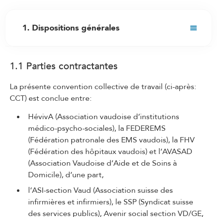
1. Dispositions générales
1.1 Parties contractantes
1.1 Parties contractantes
1.2 But
1.3 Champ d’application
La présente convention collective de travail (ci-après:
CCT) est conclue entre:
1.3bis Dispositions applicables aux auxiliaires de
vacances âgés entre 15 et 18 ans
HévivA (Association vaudoise d’institutions
1.3ter Dispositions applicables aux personnes
médico-psycho-sociales), la FEDEREMS
ayant une capacité de travail résiduelle à la suite
(Fédération patronale des EMS vaudois), la FHV
d’une atteinte à leur santé
(Fédération des hôpitaux vaudois) et l’AVASAD
(Association Vaudoise d’Aide et de Soins à
1.4 Adhésion
Domicile), d’une part,
1.5 Soumission à la CCT
l’ASI-section Vaud (Association suisse des
1.6 Accords spéciaux complémentaires
infirmières et infirmiers), le SSP (Syndicat suisse
des services publics), Avenir social section VD/GE,
1.7 Extension du champ d’application