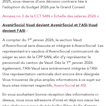
2025, sous réserve d’une décision contraire liée à
l’adoption du budget 2026 par le Grand Conseil.
Annexe no 3 de la CCT SAN « Echelle des salaires 2026 ».
AvenirSocial Vaud devient AvenirSocial et l’ASI-Vaud
devient l’ASI
:
er
A compter du 1
janvier 2026, le section Vaud
d’AvenirSocial sera dissoute et intégrée à AvenirSocial. Les
représentant⸱e⸱s vaudois d’AvenirSocial continueront de
siéger au sein de la CPP SAN, afin d’y représenter le
er
personnel du canton de Vaud. Dès le 1
janvier 2026
également, l’ASI-Vaud sera entièrement intégrée à l’ASI.
Une représentation cantonale doit encore être désignée.
Vous trouverez de plus amples informations à ce sujet sur
leurs sites internet respectifs,
AvenirSocial
et
ASI
.
En vous souhaitant bonne réception des informations ci-
dessus, nous vous adressons d’ores et déjà nos vœux les
plus chaleureux pour de très belles fêtes de fin d’année.