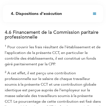
4. Dispositions d’exécution
4.1 Exécution commune de la CCT
4.6 Financement de la Commission paritaire
4.2 Composition et fonctionnement de la
professionnelle
Commission paritaire professionnelle
4.3 Compétences de la Commission paritaire
1
Pour couvrir les frais résultant de l’établissement et de
professionnelle
l’application de la présente CCT, en particulier le
contrôle des établissements, il est constitué un fonds
4.3bis Infractions à la CCT
géré paritairement par la CPP.
4.4 Devoir de discrétion
2
A cet effet, il est perçu une contribution
4.5 Incompatibilités
professionnelle sur le salaire de chaque travailleur
4.6 Financement de la Commission paritaire
soumis à la présente CCT et une contribution globale
professionnelle
identique est perçue auprès de l’employeur sur la
masse salariale des travailleurs soumis à la présente
4.7 Participation des travailleurs
CCT. Le pourcentage de cette contribution est fixé dans
4.8 Liberté d’association et droits syndicaux