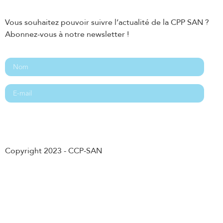
3.23 Perte de gain en cas de maladie
Vous souhaitez pouvoir suivre l’actualité de la CPP SAN ?
3.24 Perte de gain en cas d’accident
Abonnez-vous à notre newsletter !
3.25 Droits et devoirs en cas de grossesse et
de maternité
3.26 Salaire en cas d’empêchement non fautif de
travailler durant la grossesse
3.27 Congé de maternité
Abonnement
3.28 Allaitement
3.28bis Congé d’adoption
Copyright 2023 - CCP-SAN
3.29 Congé parental
3.29bis Congé pour la prise en charge d’un
enfant gravement atteint dans sa santé
3.29ter Congé pour la prise en charge de
proches