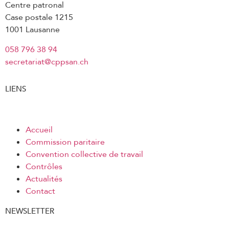
Centre patronal
3.11 Durée du travail
Case postale 1215
3.12 Repos
1001 Lausanne
3.13 Pauses
058 796 38 94
3.14 Jours fériés
secretariat@cppsan.ch
3.15 Congés usuels
LIENS
3.16 Vacances
3.17 Indemnités pour déplacements
professionnels
Accueil
Commission paritaire
3.18 Frais de repas et de logement
Convention collective de travail
3.19 Frais professionnels
Contrôles
3.20 Promotion salariale
Actualités
Contact
3.21 Remplacement dans une fonction
supérieure
NEWSLETTER
3.22 Droits et devoirs en cas de maladie