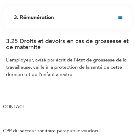
3. Rémunération
3.1 Droit au salaire
3.25 Droits et devoirs en cas de grossesse et
3.2 Fixation du salaire initial
de maternité
3.3 Adaptation du salaire au renchérissement
L’employeur, avisé par écrit de l’état de grossesse de la
3.4 Augmentations de salaire
travailleuse, veille à la protection de la santé de cette
3.5 Treizième salaire
dernière et de l’enfant à naître.
3.6 Composition et versement du salaire
3.7 Travail de nuit
3.8 Travail du dimanche et des jours fériés
CONTACT
3.9 Service de piquet
3.10 Heures supplémentaires/travail
supplémentaire
CPP du secteur sanitaire parapublic vaudois