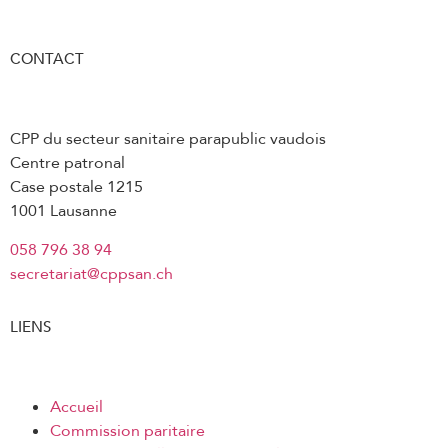
2.9 Résiliation en temps inopportun
2.10 Résiliation abusive
CONTACT
2.11 Résiliation immédiate pour justes motifs
2.12 Libération de l’obligation de travailler
CPP du secteur sanitaire parapublic vaudois
2.13 Licenciement collectif
Centre patronal
2.14 Modification du contrat de travail après le
Case postale 1215
temps d’essai
1001 Lausanne
2.15 Suppression de poste
058 796 38 94
2.16 Décès du travailleur
secretariat@cppsan.ch
2.17 Transfert de l’entreprise
LIENS
2.18 Abandon d’emploi
2.19 Protection des travailleurs en cas de
dénonciation de cas de maltraitance ou de soins
Accueil
dangereux
Commission paritaire