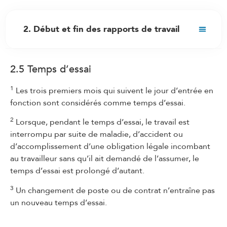
2. Début et fin des rapports de travail
2.1 Examens médicaux
2.5 Temps d’essai
2.2 Engagement
2.3 Contrat de durée déterminée égale ou
1
Les trois premiers mois qui suivent le jour d’entrée en
inférieure à six mois
fonction sont considérés comme temps d’essai.
2.3bis Contrat de durée déterminée ou de durée
2
Lorsque, pendant le temps d’essai, le travail est
maximale supérieure à six mois
interrompu par suite de maladie, d’accident ou
2.4 Non-entrée en fonction
d’accomplissement d’une obligation légale incombant
au travailleur sans qu’il ait demandé de l’assumer, le
2.5 Temps d’essai
temps d’essai est prolongé d’autant.
2.6 Fin du contrat
3
Un changement de poste ou de contrat n’entraîne pas
2.7 Forme de la résiliation du contrat de travail
un nouveau temps d’essai.
2.8 Délais de résiliation et termes