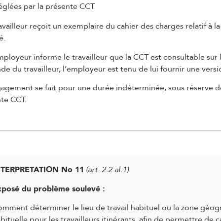
églées par la présente CCT
availleur reçoit un exemplaire du cahier des charges relatif à la
é.
mployeur informe le travailleur que la CCT est consultable sur l
e du travailleur, l’employeur est tenu de lui fournir une vers
agement se fait pour une durée indéterminée, sous réserve des 
te CCT.
TERPRETATION No 11
(art. 2.2 al.1)
xposé du problème soulevé :
mment déterminer le lieu de travail habituel ou la zone géog
bituelle pour les travailleurs itinérants, afin de permettre de