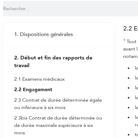
2.2 
1. Dispositions générales
1
Tout 
1.1 Parties contractantes
avant 
notam
2. Début et fin des rapports de
1.2 But
travail
l
1.3 Champ d’application
l
2.1 Examens médicaux
1.3bis Dispositions applicables aux
auxiliaires de vacances âgés entre 15 et
l
2.2 Engagement
18 ans
l
2.3 Contrat de durée déterminée égale
1.3ter Dispositions applicables aux
ou inférieure à six mois
l
personnes ayant une capacité de travail
l
2.3bis Contrat de durée déterminée ou
résiduelle à la suite d’une atteinte à leur
r
de durée maximale supérieure à six
santé
mois
t
1.4 Adhésion