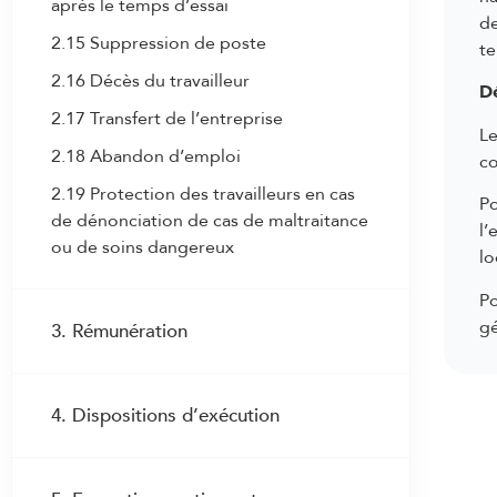
après le temps d’essai
de
2.15 Suppression de poste
te
2.16 Décès du travailleur
Dé
2.17 Transfert de l’entreprise
Le
2.18 Abandon d’emploi
co
2.19 Protection des travailleurs en cas
Po
de dénonciation de cas de maltraitance
l’
ou de soins dangereux
lo
Po
g
3. Rémunération
3.1 Droit au salaire
4. Dispositions d’exécution
3.2 Fixation du salaire initial
3.3 Adaptation du salaire au
4.1 Exécution commune de la CCT
renchérissement