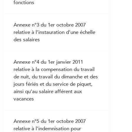
fonctions
3.15 Congés usuels
3.16 Vacances
Annexe n°3 du 1er octobre 2007
3.17 Indemnités pour déplacements
relative à l’instauration d’une échelle
professionnels
des salaires
3.18 Frais de repas et de logement
3.19 Frais professionnels
Annexe n°4 du 1er janvier 2011
3.20 Promotion salariale
relative à la compensation du travail
3.21 Remplacement dans une fonction
de nuit, du travail du dimanche et des
supérieure
jours fériés et du service de piquet,
3.22 Droits et devoirs en cas de
ainsi qu’au salaire afférent aux
maladie
vacances
3.23 Perte de gain en cas de maladie
3.24 Perte de gain en cas d’accident
Annexe n°5 du 1er octobre 2007
3.25 Droits et devoirs en cas de
relative à l’indemnisation pour