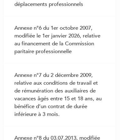
grossesse et de maternité
déplacements professionnels
3.26 Salaire en cas d’empêchement non
fautif de travailler durant la grossesse
Annexe n°6 du 1er octobre 2007,
3.27 Congé de maternité
modifiée le 1er janvier 2026, relative
3.28 Allaitement
au financement de la Commission
paritaire professionnelle
3.28bis Congé d’adoption
3.29 Congé parental
3.29bis Congé pour la prise en charge
Annexe n°7 du 2 décembre 2009,
d’un enfant gravement atteint dans sa
relative aux conditions de travail et
santé
de rémunération des auxiliaires de
vacances âgés entre 15 et 18 ans, au
3.29ter Congé pour la prise en charge
bénéfice d’un contrat de durée
de proches
inférieure à 3 mois.
3.30 Droits et devoirs en cas de service
3.31 Salaire en cas de service
Annexe n°8 du 03.07.2013, modifiée