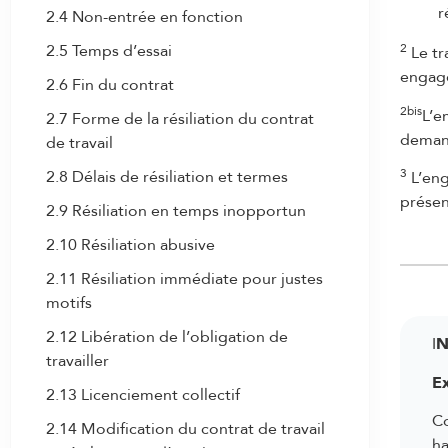
r
2.4 Non-entrée en fonction
1.5 Soumission à la CCT
2.5 Temps d’essai
2
Le tr
1.6 Accords spéciaux complémentaires
engag
2.6 Fin du contrat
1.7 Extension du champ d’application
2bis
L’e
2.7 Forme de la résiliation du contrat
demand
de travail
3
2.8 Délais de résiliation et termes
L’eng
présen
2.9 Résiliation en temps inopportun
2.10 Résiliation abusive
2.11 Résiliation immédiate pour justes
motifs
2.12 Libération de l’obligation de
I
N
travailler
E
2.13 Licenciement collectif
Co
2.14 Modification du contrat de travail
ha