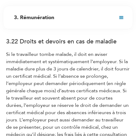
3. Rémunération
3.1 Droit au salaire
3.22 Droits et devoirs en cas de maladie
3.2 Fixation du salaire initial
3.3 Adaptation du salaire au renchérissement
Si le travailleur tombe malade, il doit en aviser
immédiatement et systématiquement l’employeur. Si la
3.4 Augmentations de salaire
maladie dure plus de 3 jours de calendrier, il doit fournir
3.5 Treizième salaire
un certificat médical. Si l’absence se prolonge,
3.6 Composition et versement du salaire
l’employeur peut demander périodiquement (en règle
générale chaque mois) d’autres certificats médicaux. Si
3.7 Travail de nuit
le travailleur est souvent absent pour de courtes
3.8 Travail du dimanche et des jours fériés
durées, l’employeur se réserve le droit de demander un
certificat médical pour des absences inférieures à trois
3.9 Service de piquet
jours. L’employeur peut aussi demander au travailleur
3.10 Heures supplémentaires/travail
de se présenter, pour un contrôle médical, chez un
supplémentaire
médecin qu’il désigne; les frais liés à cette consultation