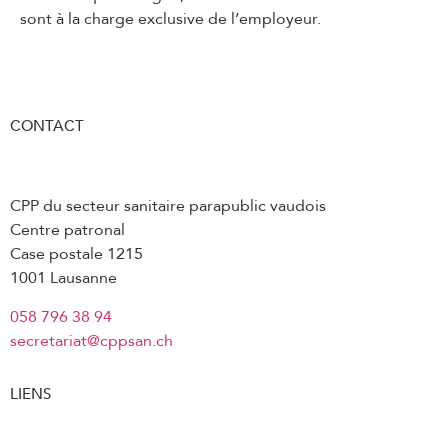
3.11 Durée du travail
sont à la charge exclusive de l’employeur.
3.12 Repos
3.13 Pauses
3.14 Jours fériés
CONTACT
3.15 Congés usuels
3.16 Vacances
CPP du secteur sanitaire parapublic vaudois
3.17 Indemnités pour déplacements
Centre patronal
professionnels
Case postale 1215
1001 Lausanne
3.18 Frais de repas et de logement
3.19 Frais professionnels
058 796 38 94
secretariat@cppsan.ch
3.20 Promotion salariale
3.21 Remplacement dans une fonction
LIENS
supérieure
3.22 Droits et devoirs en cas de maladie