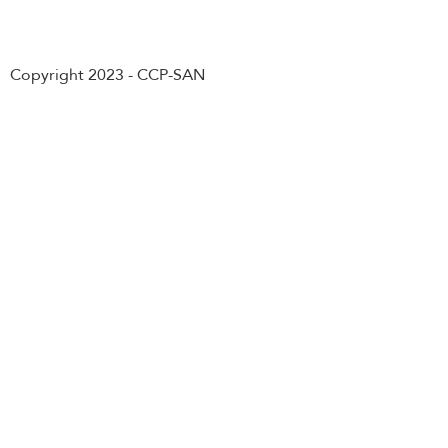
Abonnement
3.30 Droits et devoirs en cas de service
3.31 Salaire en cas de service
Copyright 2023 - CCP-SAN