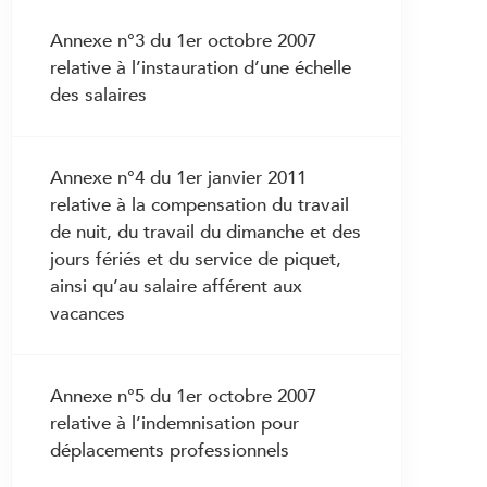
2.15 Suppression de poste
3.16 Vacances
2.16 Décès du travailleur
Annexe n°3 du 1er octobre 2007
3.17 Indemnités pour déplacements
relative à l’instauration d’une échelle
professionnels
2.17 Transfert de l’entreprise
des salaires
3.18 Frais de repas et de logement
2.18 Abandon d’emploi
3.19 Frais professionnels
2.19 Protection des travailleurs en cas
de dénonciation de cas de maltraitance
Annexe n°4 du 1er janvier 2011
3.20 Promotion salariale
ou de soins dangereux
relative à la compensation du travail
3.21 Remplacement dans une fonction
de nuit, du travail du dimanche et des
supérieure
jours fériés et du service de piquet,
3.22 Droits et devoirs en cas de
ainsi qu’au salaire afférent aux
maladie
vacances
3.23 Perte de gain en cas de maladie
3.24 Perte de gain en cas d’accident
Annexe n°5 du 1er octobre 2007
3.25 Droits et devoirs en cas de
relative à l’indemnisation pour
grossesse et de maternité
déplacements professionnels
3.26 Salaire en cas d’empêchement non