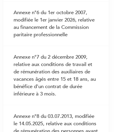
fautif de travailler durant la grossesse
Annexe n°6 du 1er octobre 2007,
3.27 Congé de maternité
modifiée le 1er janvier 2026, relative
3.28 Allaitement
au financement de la Commission
paritaire professionnelle
3.28bis Congé d’adoption
3.29 Congé parental
3.29bis Congé pour la prise en charge
Annexe n°7 du 2 décembre 2009,
d’un enfant gravement atteint dans sa
relative aux conditions de travail et
santé
de rémunération des auxiliaires de
vacances âgés entre 15 et 18 ans, au
3.29ter Congé pour la prise en charge
bénéfice d’un contrat de durée
de proches
inférieure à 3 mois.
3.30 Droits et devoirs en cas de service
3.31 Salaire en cas de service
Annexe n°8 du 03.07.2013, modifiée
le 14.05.2025, relative aux conditions
de rémunération des personnes ayant