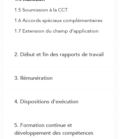
1.5 Soumission à la CCT
1.6 Accords spéciaux complémentaires
1.7 Extension du champ d’application
2. Début et fin des rapports de travail
2.1 Examens médicaux
3. Rémunération
2.2 Engagement
2.3 Contrat de durée déterminée égale
3.1 Droit au salaire
ou inférieure à six mois
4. Dispositions d’exécution
3.2 Fixation du salaire initial
2.3bis Contrat de durée déterminée ou
3.3 Adaptation du salaire au
de durée maximale supérieure à six
4.1 Exécution commune de la CCT
renchérissement
mois
5. Formation continue et
4.2 Composition et fonctionnement de
3.4 Augmentations de salaire
2.4 Non-entrée en fonction
développement des compétences
la Commission paritaire professionnelle