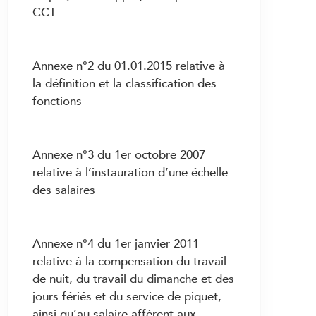
favorables
2.15 Suppression de poste
CCT
3.16 Vacances
6.5 Primauté de la version électronique
2.16 Décès du travailleur
3.17 Indemnités pour déplacements
de la CCT
professionnels
2.17 Transfert de l’entreprise
Annexe n°2 du 01.01.2015 relative à
3.18 Frais de repas et de logement
2.18 Abandon d’emploi
la définition et la classification des
fonctions
3.19 Frais professionnels
2.19 Protection des travailleurs en cas
de dénonciation de cas de maltraitance
3.20 Promotion salariale
ou de soins dangereux
3.21 Remplacement dans une fonction
Annexe n°3 du 1er octobre 2007
supérieure
relative à l’instauration d’une échelle
des salaires
3.22 Droits et devoirs en cas de
maladie
3.23 Perte de gain en cas de maladie
Annexe n°4 du 1er janvier 2011
3.24 Perte de gain en cas d’accident
relative à la compensation du travail
de nuit, du travail du dimanche et des
3.25 Droits et devoirs en cas de
grossesse et de maternité
jours fériés et du service de piquet,
ainsi qu’au salaire afférent aux