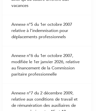
3.26 Salaire en cas d’empêchement non
vacances
fautif de travailler durant la grossesse
3.27 Congé de maternité
3.28 Allaitement
Annexe n°5 du 1er octobre 2007
relative à l’indemnisation pour
3.28bis Congé d’adoption
déplacements professionnels
3.29 Congé parental
3.29bis Congé pour la prise en charge
d’un enfant gravement atteint dans sa
Annexe n°6 du 1er octobre 2007,
santé
modifiée le 1er janvier 2026, relative
au financement de la Commission
3.29ter Congé pour la prise en charge
paritaire professionnelle
de proches
3.30 Droits et devoirs en cas de service
3.31 Salaire en cas de service
Annexe n°7 du 2 décembre 2009,
relative aux conditions de travail et
de rémunération des auxiliaires de