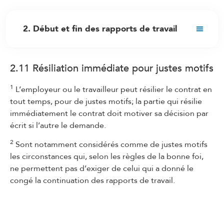
2. Début et fin des rapports de travail
2.1 Examens médicaux
2.11 Résiliation immédiate pour justes motifs
2.2 Engagement
2.3 Contrat de durée déterminée égale ou
1
L’employeur ou le travailleur peut résilier le contrat en
inférieure à six mois
tout temps, pour de justes motifs; la partie qui résilie
immédiatement le contrat doit motiver sa décision par
2.3bis Contrat de durée déterminée ou de durée
écrit si l’autre le demande.
maximale supérieure à six mois
2.4 Non-entrée en fonction
2
Sont notamment considérés comme de justes motifs
les circonstances qui, selon les règles de la bonne foi,
2.5 Temps d’essai
ne permettent pas d’exiger de celui qui a donné le
2.6 Fin du contrat
congé la continuation des rapports de travail.
2.7 Forme de la résiliation du contrat de travail
2.8 Délais de résiliation et termes