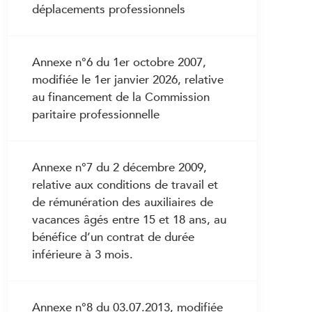
grossesse et de maternité
déplacements professionnels
3.26 Salaire en cas d’empêchement non
fautif de travailler durant la grossesse
Annexe n°6 du 1er octobre 2007,
3.27 Congé de maternité
modifiée le 1er janvier 2026, relative
3.28 Allaitement
au financement de la Commission
paritaire professionnelle
3.28bis Congé d’adoption
3.29 Congé parental
3.29bis Congé pour la prise en charge
Annexe n°7 du 2 décembre 2009,
d’un enfant gravement atteint dans sa
relative aux conditions de travail et
santé
de rémunération des auxiliaires de
vacances âgés entre 15 et 18 ans, au
3.29ter Congé pour la prise en charge
bénéfice d’un contrat de durée
de proches
inférieure à 3 mois.
3.30 Droits et devoirs en cas de service
3.31 Salaire en cas de service
Annexe n°8 du 03.07.2013, modifiée