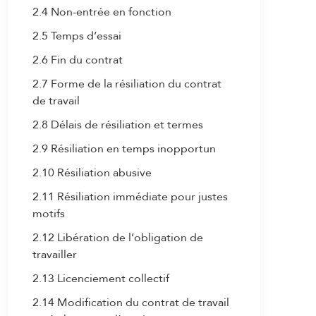
2.4 Non-entrée en fonction
1.5 Soumission à la CCT
2.5 Temps d’essai
1.6 Accords spéciaux complémentaires
2.6 Fin du contrat
1.7 Extension du champ d’application
2.7 Forme de la résiliation du contrat
de travail
2.8 Délais de résiliation et termes
2.9 Résiliation en temps inopportun
2.10 Résiliation abusive
2.11 Résiliation immédiate pour justes
motifs
2.12 Libération de l’obligation de
travailler
2.13 Licenciement collectif
2.14 Modification du contrat de travail