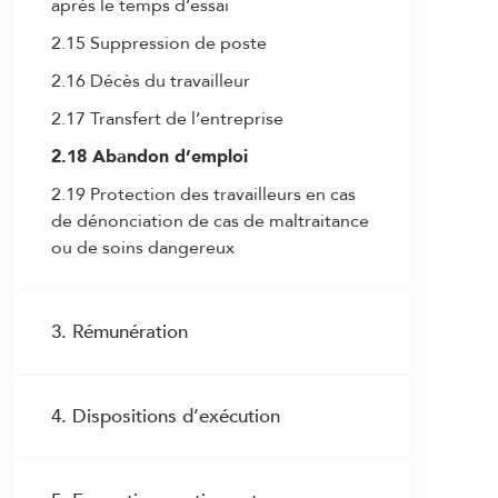
après le temps d’essai
2.15 Suppression de poste
2.16 Décès du travailleur
2.17 Transfert de l’entreprise
2.18 Abandon d’emploi
2.19 Protection des travailleurs en cas
de dénonciation de cas de maltraitance
ou de soins dangereux
3. Rémunération
3.1 Droit au salaire
4. Dispositions d’exécution
3.2 Fixation du salaire initial
3.3 Adaptation du salaire au
4.1 Exécution commune de la CCT
renchérissement