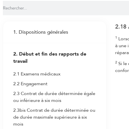
2.18
1. Dispositions générales
1
Lorsq
1.1 Parties contractantes
à une 
répar
2. Début et fin des rapports de
1.2 But
travail
2
Si le
1.3 Champ d’application
confor
2.1 Examens médicaux
1.3bis Dispositions applicables aux
auxiliaires de vacances âgés entre 15 et
2.2 Engagement
18 ans
2.3 Contrat de durée déterminée égale
1.3ter Dispositions applicables aux
ou inférieure à six mois
personnes ayant une capacité de travail
2.3bis Contrat de durée déterminée ou
résiduelle à la suite d’une atteinte à leur
de durée maximale supérieure à six
santé
mois
1.4 Adhésion