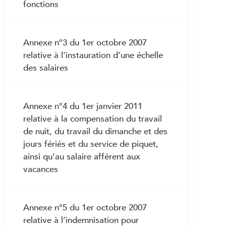
fonctions
3.15 Congés usuels
3.16 Vacances
Annexe n°3 du 1er octobre 2007
3.17 Indemnités pour déplacements
relative à l’instauration d’une échelle
professionnels
des salaires
3.18 Frais de repas et de logement
3.19 Frais professionnels
Annexe n°4 du 1er janvier 2011
3.20 Promotion salariale
relative à la compensation du travail
3.21 Remplacement dans une fonction
de nuit, du travail du dimanche et des
supérieure
jours fériés et du service de piquet,
3.22 Droits et devoirs en cas de
ainsi qu’au salaire afférent aux
maladie
vacances
3.23 Perte de gain en cas de maladie
3.24 Perte de gain en cas d’accident
Annexe n°5 du 1er octobre 2007
3.25 Droits et devoirs en cas de
relative à l’indemnisation pour