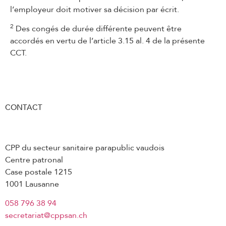
3.11 Durée du travail
l’employeur doit motiver sa décision par écrit.
3.12 Repos
2
Des congés de durée différente peuvent être
accordés en vertu de l’article 3.15 al. 4 de la présente
3.13 Pauses
CCT.
3.14 Jours fériés
3.15 Congés usuels
3.16 Vacances
CONTACT
3.17 Indemnités pour déplacements
professionnels
3.18 Frais de repas et de logement
CPP du secteur sanitaire parapublic vaudois
3.19 Frais professionnels
Centre patronal
Case postale 1215
3.20 Promotion salariale
1001 Lausanne
3.21 Remplacement dans une fonction
058 796 38 94
supérieure
secretariat@cppsan.ch
3.22 Droits et devoirs en cas de maladie