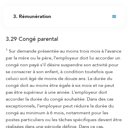
3. Rémunération
3.1 Droit au salaire
3.29 Congé parental
3.2 Fixation du salaire initial
3.3 Adaptation du salaire au renchérissement
1
Sur demande présentée au moins trois mois à l’avance
par la mère ou le père, l’employeur doit lui accorder un
3.4 Augmentations de salaire
congé non payé s’il désire suspendre son activité pour
3.5 Treizième salaire
se consacrer à son enfant, à condition toutefois que
3.6 Composition et versement du salaire
celuici soit âgé de moins de douze ans. La durée du
congé doit au moins être égale à six mois et ne peut
3.7 Travail de nuit
pas être supérieur à une année. L’employeur doit
3.8 Travail du dimanche et des jours fériés
accorder la durée du congé souhaitée. Dans des cas
exceptionnels, l’employeur peut réduire la durée du
3.9 Service de piquet
congé au minimum à 6 mois, notamment pour les
3.10 Heures supplémentaires/travail
postes particuliers ou les tâches spécifiques devant être
supplémentaire
réalisées dans une période définie. Dans ce cas,