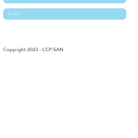
3.30 Droits et devoirs en cas de service
3.31 Salaire en cas de service
Abonnement
Copyright 2023 - CCP-SAN