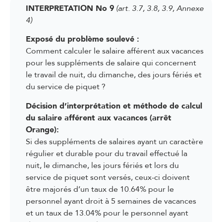
INTERPRETATION No 9
(art. 3.7, 3.8, 3.9, Annexe
3.11 Durée du travail
4)
3.12 Repos
Exposé du problème soulevé :
3.13 Pauses
Comment calculer le salaire afférent aux vacances
3.14 Jours fériés
pour les suppléments de salaire qui concernent
le travail de nuit, du dimanche, des jours fériés et
3.15 Congés usuels
du service de piquet ?
3.16 Vacances
Décision d’interprétation et méthode de calcul
3.17 Indemnités pour déplacements
du salaire afférent aux vacances (arrêt
professionnels
Orange):
3.18 Frais de repas et de logement
Si des suppléments de salaires ayant un caractère
régulier et durable pour du travail effectué la
3.19 Frais professionnels
nuit, le dimanche, les jours fériés et lors du
3.20 Promotion salariale
service de piquet sont versés, ceux-ci doivent
être majorés d’un taux de 10.64% pour le
3.21 Remplacement dans une fonction
personnel ayant droit à 5 semaines de vacances
supérieure
et un taux de 13.04% pour le personnel ayant
3.22 Droits et devoirs en cas de maladie