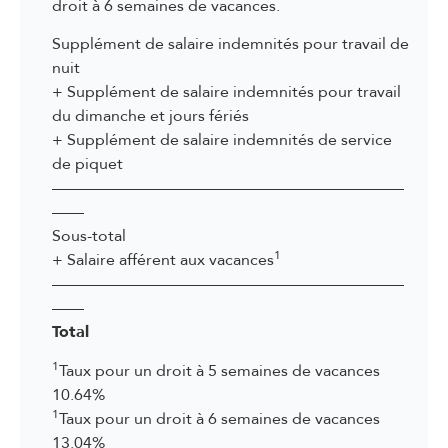
droit à 6 semaines de vacances.
3.23 Perte de gain en cas de maladie
Supplément de salaire indemnités pour travail de
3.24 Perte de gain en cas d’accident
nuit
+ Supplément de salaire indemnités pour travail
3.25 Droits et devoirs en cas de grossesse et de
du dimanche et jours fériés
maternité
+ Supplément de salaire indemnités de service
3.26 Salaire en cas d’empêchement non fautif de
de piquet
travailler durant la grossesse
——————————————————————
3.27 Congé de maternité
——
Sous-total
3.28 Allaitement
1
+ Salaire afférent aux vacances
3.28bis Congé d’adoption
——————————————————————
——
3.29 Congé parental
Total
3.29bis Congé pour la prise en charge d’un
1
enfant gravement atteint dans sa santé
Taux pour un droit à 5 semaines de vacances
10.64%
3.29ter Congé pour la prise en charge de
1
Taux pour un droit à 6 semaines de vacances
proches
13.04%