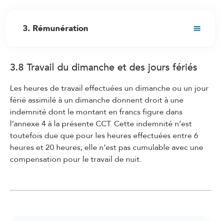
3. Rémunération
3.1 Droit au salaire
3.8 Travail du dimanche et des jours fériés
3.2 Fixation du salaire initial
3.3 Adaptation du salaire au renchérissement
Les heures de travail effectuées un dimanche ou un jour
férié assimilé à un dimanche donnent droit à une
3.4 Augmentations de salaire
indemnité dont le montant en francs figure dans
3.5 Treizième salaire
l’annexe 4 à la présente CCT. Cette indemnité n’est
3.6 Composition et versement du salaire
toutefois due que pour les heures effectuées entre 6
heures et 20 heures; elle n’est pas cumulable avec une
3.7 Travail de nuit
compensation pour le travail de nuit.
3.8 Travail du dimanche et des jours fériés
3.9 Service de piquet
3.10 Heures supplémentaires/travail
supplémentaire