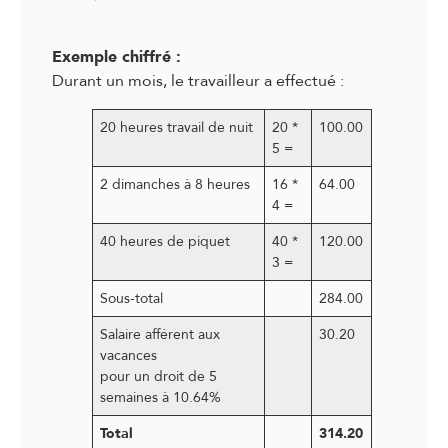
3.30 Droits et devoirs en cas de service
3.31 Salaire en cas de service
Exemple chiffré :
Durant un mois, le travailleur a effectué :
20 heures travail de nuit
20 *
100.00
5 =
2 dimanches à 8 heures
16 *
64.00
4 =
40 heures de piquet
40 *
120.00
3 =
Sous-total
284.00
Salaire afférent aux
30.20
vacances
pour un droit de 5
semaines à 10.64%
Total
314.20